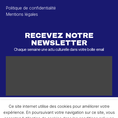
Politique de confidentialité
Mentions légales
RECEVEZ NOTRE
NEWSLETTER
Chaque semaine une actu culturelle dans votre boîte email
Ce site internet utilise des cookies pour améliorer votre
expérience. En poursuivant votre navigation sur ce site, vous
ème
© 2026 – 2
Round – Tous droits réservés.