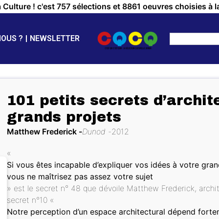
a Culture ! c'est 757 sélections et 8861 oeuvres choisies à l
NOUS ?
NEWSLETTER
101 petits secrets d’archit
grands projets
Matthew Frederick
Dunod
2012
«
Si vous êtes incapable d’expliquer vos idées à votre gr
vous ne maîtrisez pas assez votre sujet
» est le secret n° 48 que dévoile Matthew Frederick, archi
secret n°10 «
Notre perception d’un espace architectural dépend fort