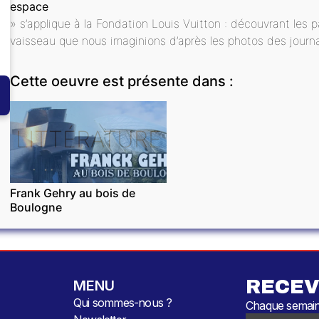
espace
» s’applique à la Fondation Louis Vuitton : découvrant les p
vaisseau que nous imaginions d’après les photos des journa
Cette oeuvre est présente dans :
LITTÉRATURE
Frank Gehry au bois de
Boulogne
RECEV
MENU
Qui sommes-nous ?
Chaque semaine