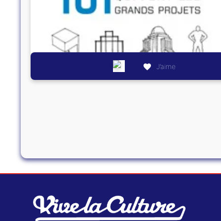
J’aime