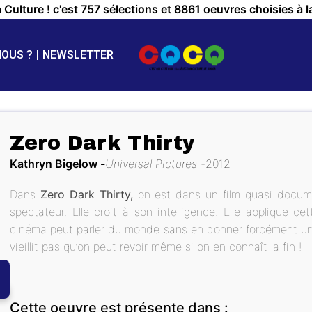
a Culture ! c'est 757 sélections et 8861 oeuvres choisies à l
NOUS ?
NEWSLETTER
Zero Dark Thirty
Kathryn Bigelow
Universal Pictures
2012
Dans
Zero Dark Thirty,
on est dans un film quasi docume
spectateur. Elle croit à son intelligence. Elle applique ce
cinéma peut parler du monde sans en donner forcément une
vieillit pas qu’on peut revoir même si on en connaît la fin !
Cette oeuvre est présente dans :