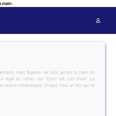
a main.
ntaire, mais Bigelow ne tient jamais la main du
tte règle du roman noir “Don’t tell, just show”. Le
 version romanesque. En plus c’est un film qui ne