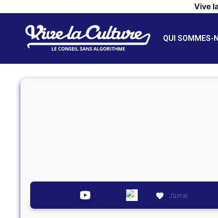
Vive l
QUI SOMMES-
J’aime