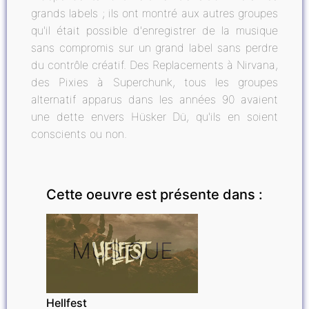
grands labels ; ils ont montré aux autres groupes
qu'il était possible d'enregistrer de la musique
sans compromis sur un grand label sans perdre
du contrôle créatif. Des Replacements à Nirvana,
des Pixies à Superchunk, tous les groupes
alternatif apparus dans les années 90 avaient
une dette envers Hüsker Dü, qu'ils en soient
conscients ou non.
Cette oeuvre est présente dans :
MUSIQUE
Hellfest