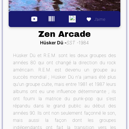
J’aime
Zen Arcade
Hüsker Dü
SST
1984
Hüsker Dü et R.E.M. sont les deux groupes des
années 80 qui ont changé la direction du rock
américain. R.E.M. est devenu un groupe au
succès mondial ; Hüsker Dü n'a jamais été plus
qu'un groupe culte, mais entre 1981 et 1987 leurs
albums ont eu une influence déterminante ; ils
ont fourni la matrice du punk-pop qui s'est
répandu dans le grand public au début des
années 90. Ils ont non seulement façonné le son,
mais aussi la façon dont les groupes
indépendants ont fait la transition vers les