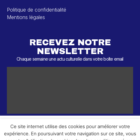
Politique de confidentialité
Mentions légales
RECEVEZ NOTRE
NEWSLETTER
Chaque semaine une actu culturelle dans votre boîte email
Ce site internet utilise des cookies pour améliorer votre
expérience. En poursuivant votre navigation sur ce site, vous
ème
© 2026 – 2
Round – Tous droits réservés.