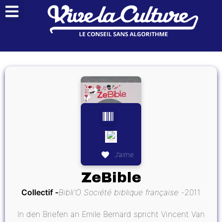
J’aime
ZeBible
Collectif
Bibli'O Société biblique française
2011
In den Briefen an Emile Bernard spricht Vincent Van