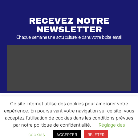
RECEVEZ NOTRE
NEWSLETTER
Chaque semaine une actu culturelle dans votre boîte email
Ce site internet utilise des cookies pour améliorer votre
expérience. En poursuivant votre navigation sur ce site, vous
ème
© 2026 – 2
Round – Tous droits réservés.
acceptez l’utilisation de cookies dans les conditions prévues
par notre politique de confidentialité.
Réglage des
cookies
ACCEPTER
REJETER