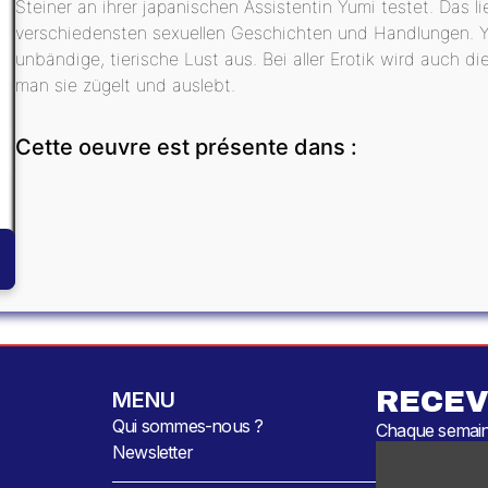
Steiner an ihrer japanischen Assistentin Yumi testet. Das l
verschiedensten sexuellen Geschichten und Handlungen. Yum
unbändige, tierische Lust aus. Bei aller Erotik wird auch d
man sie zügelt und auslebt.
Cette oeuvre est présente dans :
RECEV
MENU
Qui sommes-nous ?
Chaque semaine
Newsletter