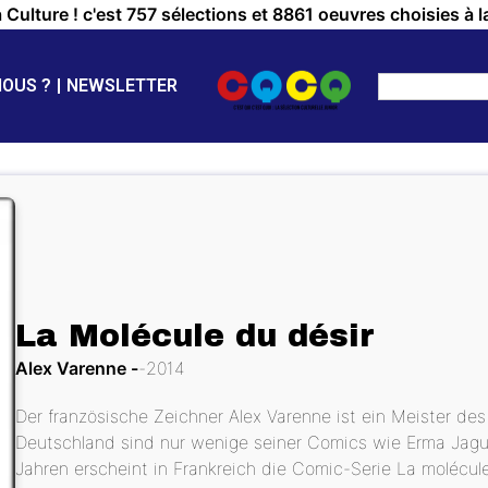
a Culture ! c'est 757 sélections et 8861 oeuvres choisies à l
NOUS ?
NEWSLETTER
La Molécule du désir
Alex Varenne
2014
Der französische Zeichner Alex Varenne ist ein Meister de
Deutschland sind nur wenige seiner Comics wie Erma Jaguar
Jahren erscheint in Frankreich die Comic-Serie La molécule