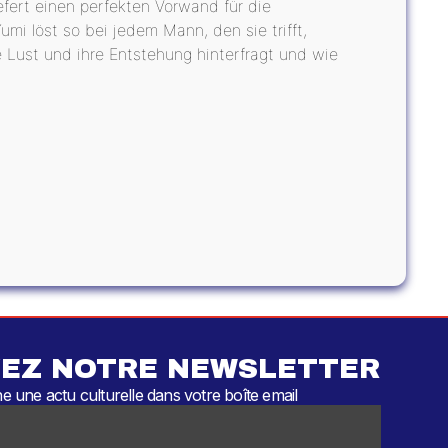
iefert einen perfekten Vorwand für die
i löst so bei jedem Mann, den sie trifft,
ie Lust und ihre Entstehung hinterfragt und wie
EZ NOTRE NEWSLETTER
 une actu culturelle dans votre boîte email