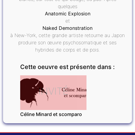
quelques
Anatomic Explosion
et
Naked Demonstration
à New-York, cette grande artiste retourne au Japon
produire son œuvre psychosomatique et ses
hybrides de corps et de pois.
Cette oeuvre est présente dans :
INVITÉ
Céline Minard et scomparo