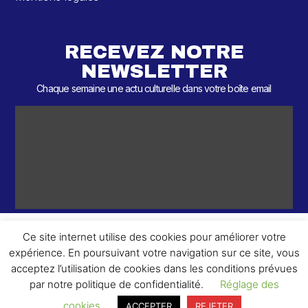
RECEVEZ NOTRE
NEWSLETTER
Chaque semaine une actu culturelle dans votre boîte email
Ce site internet utilise des cookies pour améliorer votre
expérience. En poursuivant votre navigation sur ce site, vous
ème
© 2026 – 2
Round – Tous droits réservés.
acceptez l’utilisation de cookies dans les conditions prévues
par notre politique de confidentialité.
Réglage des
cookies
ACCEPTER
REJETER