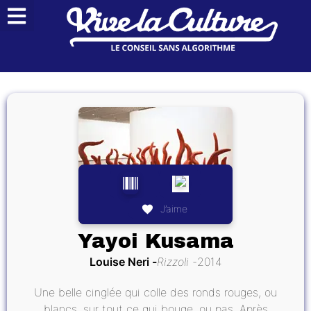
J’aime
Yayoi Kusama
Louise Neri
Rizzoli
2014
Une belle cinglée qui colle des ronds rouges, ou
blancs, sur tout ce qui bouge, ou pas. Après