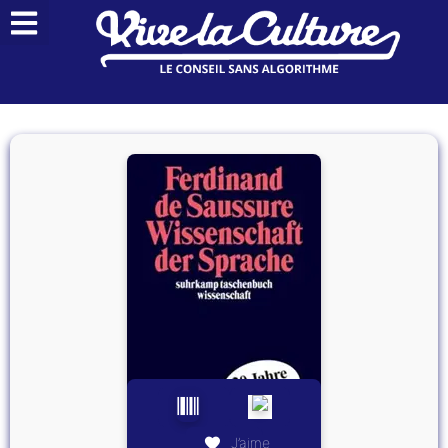
J’aime