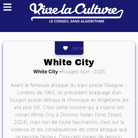
J’aime
White City
White City
Rivages Noir
2025
Avant la fameuse attaque du train postal Glasgow -
Londres de 1963, un précédent braquage d’un
fourgon postal défraya la chronique en Angleterre dix
ans plus tôt. C’est cette histoire qui a inspiré son
roman White City à Dominic Nolan (Vine Street,
2024), mais loin de toute fascination, c’est sur la
violence et les conséquences de cette attaque que
se penche l’auteur. Cinq cent pages de tension.