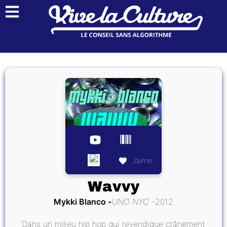
J’aime
Wavvy
Mykki Blanco
UNO NYC
2012
Dans un milieu hip hop qui revendique crânement