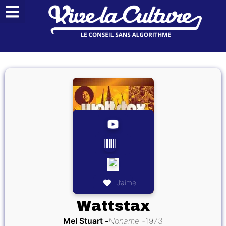
J’aime
Wattstax
Mel Stuart
Noname
1973