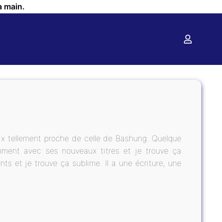
a main.
oix tellement proche de celle de Bashung. Quelque
emment avec ses nouveaux titres et je trouve ça
ts et je trouve ça sublime. Il a une écriture, une