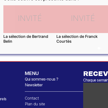
INVITÉ
INVITÉ
La sélection de Bertrand
La sélection de Franck
Belin
Courtès
RECEV
MENU
Qui sommes-nous ?
Chaque semaine
Newsletter
Contact
rels
Plan du site