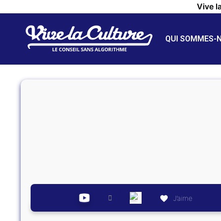
Vive l
QUI SOMMES-
J’aime