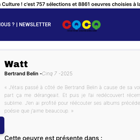
a Culture ! c'est 757 sélections et 8861 oeuvres choisies à l
NOUS ?
NEWSLETTER
Watt
Bertrand Belin
Cinq 7
2025
« J’étais passé à côté de Bertrand Belin à cause de sa v
part ça me dérangeait. Et puis je l’ai redécouvert réc
sublime. J’en ai profité pour réécouter ses albums précéden
poésie que j’aime beaucoup. »
Cette oeuvre est présente dans :