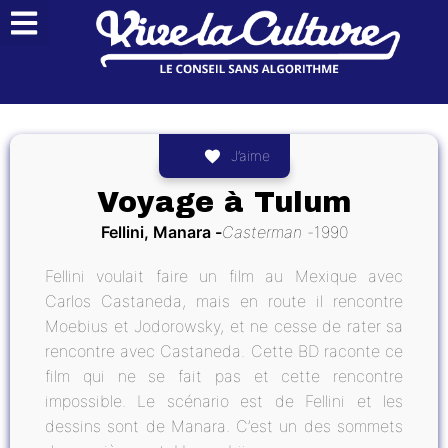
J’aime
Voyage à Tulum
Fellini, Manara
Casterman
1990
Fellini voulait faire un film au Mexique avec
Carlos Castaneda, mais en route il rencontre
Moebius et Jodorowsky, et ne cesse de rater sa
rencontre avec Castaneda. Cette BD raconte ce
film qui ne se fait pas et cette rencontre
impossible. Le scénario est de Fellini et les
dessins sont de Manara. C’est un des sommets