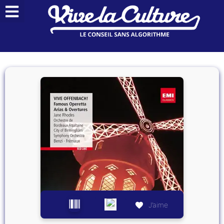
J’aime