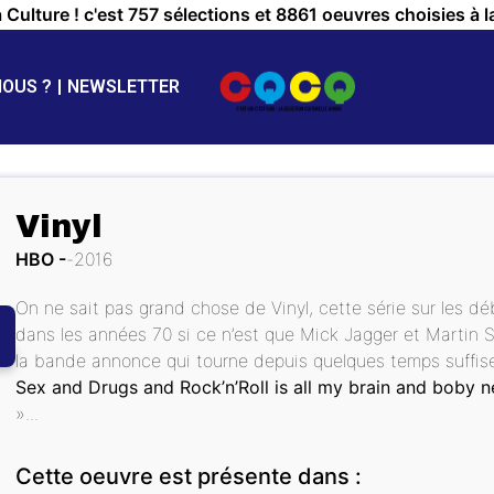
a Culture ! c'est 757 sélections et 8861 oeuvres choisies à l
NOUS ?
NEWSLETTER
Vinyl
HBO
2016
On ne sait pas grand chose de Vinyl, cette série sur les d
dans les années 70 si ce n’est que Mick Jagger et Martin S
la bande annonce qui tourne depuis quelques temps suffisen
Sex and Drugs and Rock’n’Roll is all my brain and boby 
»...
Cette oeuvre est présente dans :