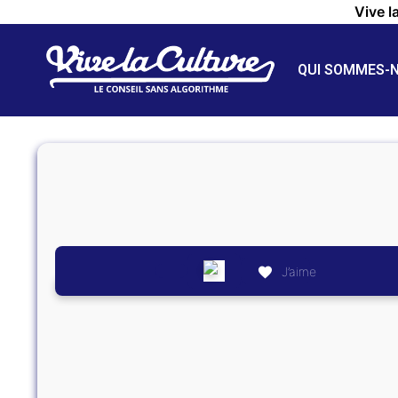
Vive l
QUI SOMMES-
J’aime