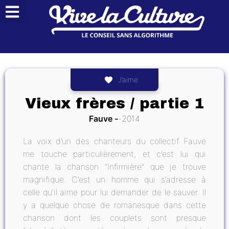
J’aime
Vieux frères / partie 1
Fauve
2014
La voix d’un des chanteurs du collectif Fauve
me touche particulièrement, et c’est lui qui
chante la chanson “Infirmière” que je trouve
magnifique. C’est un homme qui s’adresse à
celle qu’il aime pour lui demander de le sauver. Il
y a quelque chose de romanesque dans cette
chanson dont les couplets sont presque