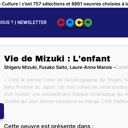
a Culture ! c'est 757 sélections et 8861 oeuvres choisies à l
NOUS ?
NEWSLETTER
Vie de Mizuki : L'enfant
Shigeru Mizuki, Fusako Saito, Laure-Anne Marois
Corné
« C’est le premier tome de l’autobiographie de Shigeru Miz
dans l’histoire du Japon. Les trois tomes de cette autob
d'un monde, une extraordinaire fresque romanesque qui e
société qui allait donner naissance au manga. C’est d’ailleur
Cette oeuvre est présente dans :