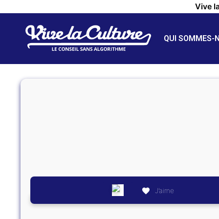
Vive l
QUI SOMMES-
J’aime