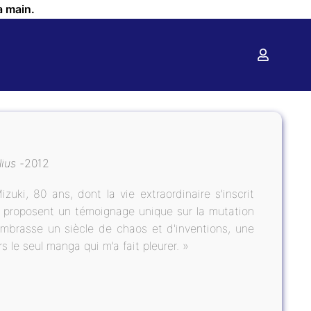
a main.
lius
2012
uki, 80 ans, dont la vie extraordinaire s’inscrit
io proposent un témoignage unique sur la mutation
mbrasse un siècle de chaos et d'inventions, une
s le seul manga qui m’a fait pleurer. »