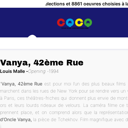
a Culture ! c'est 757 sélections et 8861 oeuvres choisies à l
Vanya, 42ème Rue
Louis Malle
Opening
1994
"
Vanya, 42ème Rue
est pour moi l’un des plus beaux film
marchent dans les rues de New York pour se rendre vers un 
à Paris, ces théâtres-friches qui donnent plus envie de monter
ors et leurs lourds rideaux de velours. La caméra filme ce 
OUS ?
prennent place, et on comprend alors que la représentati
d’Oncle Vanya,
la pièce de Tchekhov. Film magnifique avec d