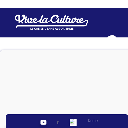
Vive l
QUI SOMMES-N
NEWSLETTER
J’aime