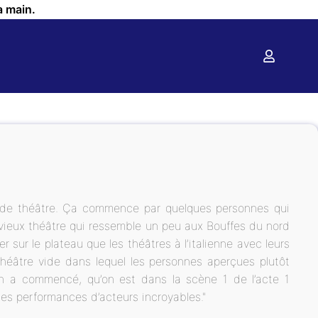
a main.
s de théâtre. Ça commence par quelques personnes qui
vieux théâtre qui ressemble un peu aux Bouffes du nord
 sur le plateau que les théâtres à l’italienne avec leurs
théâtre vide dans lequel les personnes aperçues plutôt
on a commencé, qu’on est dans la scène 1 de l’acte 1
es performances d’acteurs incroyables."