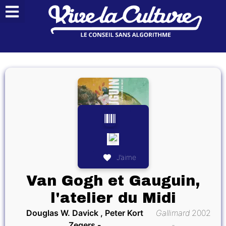
J’aime
Van Gogh et Gauguin,
l'atelier du Midi
Douglas W. Davick , Peter Kort
Gallimard
2002
Zegers