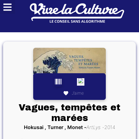
J’aime
Vagues, tempêtes et
marées
Hokusai , Turner , Monet
ArtLys
2014