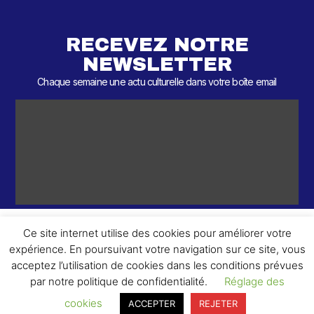
RECEVEZ NOTRE
NEWSLETTER
Chaque semaine une actu culturelle dans votre boîte email
Ce site internet utilise des cookies pour améliorer votre
expérience. En poursuivant votre navigation sur ce site, vous
ème
© 2026 – 2
Round – Tous droits réservés.
acceptez l’utilisation de cookies dans les conditions prévues
par notre politique de confidentialité.
Réglage des
cookies
ACCEPTER
REJETER