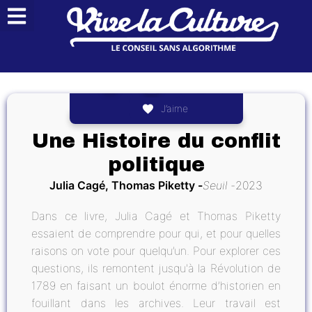
J’aime
Une Histoire du conflit
politique
Julia Cagé, Thomas Piketty
Seuil
2023
Dans ce livre, Julia Cagé et Thomas Piketty
essaient de comprendre pour qui, et pour quelles
raisons on vote pour quelqu’un. Pour explorer ces
questions, ils remontent jusqu'à la Révolution de
1789 en faisant un boulot énorme d’historien en
fouillant dans les archives. Leur travail est