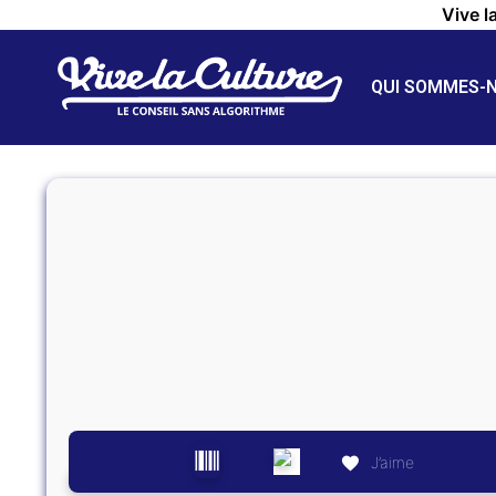
Vive l
QUI SOMMES-
J’aime