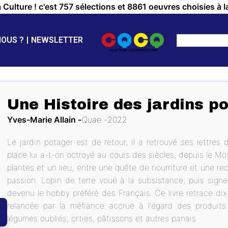
a Culture ! c'est 757 sélections et 8861 oeuvres choisies à l
NOUS ?
NEWSLETTER
Une Histoire des jardins p
Yves-Marie Allain
Quae
2022
Le jardin potager est de retour, il a retrouvé ses lettres
place lui a-t-on octroyé au cours des siècles, depuis le M
plantes et un lieu, entre une quête de nourriture et une re
passion. Lopin de terre voué à la subsistance, puis signe 
devenu le hobby préféré des Français. Ce livre retrace dix 
relancée par la méfiance accrue à l'égard des produits 
légumes oubliés, orties, pâtissons et autres panais.