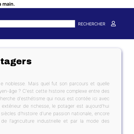
a main.
RECHERCHER
otagers
 de noblesse. Mais quel fut son parcours et quelle
oyen-âge ? C'est cette histoire complexe entre des
cherche d'esthé­tisme qui nous est contée ici avec
extérieur de richesse, le potager est aujourd'hui
siècles d'histoire d'une passion nationale, encore
de l'agriculture industrielle et par la mode des