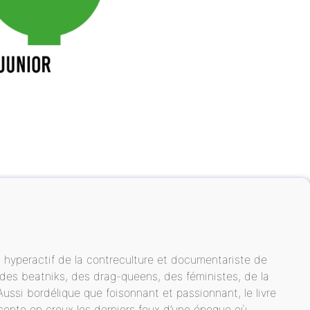
t hyperactif de la contreculture et documentariste de
s, des beatniks, des drag-queens, des féministes, de la
Aussi bordélique que foisonnant et passionnant, le livre
aconte en creux les derniers feux d’une époque où