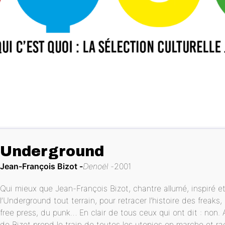
Underground
Jean-François Bizot
Denoël
2001
Qui mieux que Jean-François Bizot, chantre allumé, inspiré e
l’Underground tout terrain, pour retracer l’histoire des freak
free press, du punk… En clair de tous ceux qui ont dit : non. 
de Bizot prend le train de toutes les utopies en marche et r