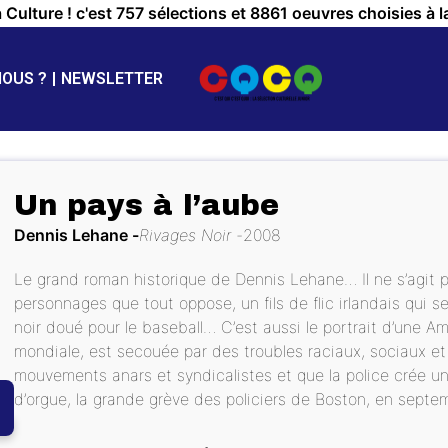
a Culture ! c'est 757 sélections et 8861 oeuvres choisies à l
NOUS ?
NEWSLETTER
Un pays à l’aube
Dennis Lehane
Rivages Noir
2008
Le grand roman historique de Dennis Lehane… Il ne s’agit
personnages que tout oppose, un fils de flic irlandais qui s
noir doué pour le baseball… C’est aussi le portrait d’une Am
mondiale, est secouée par des troubles raciaux, sociaux et 
mouvements anars et syndicalistes et que la police crée un
d’orgue, la grande grève des policiers de Boston, en septe