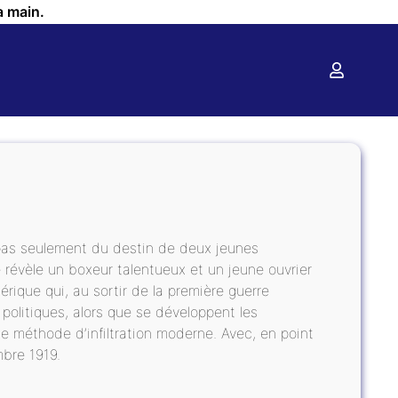
a main.
 pas seulement du destin de deux jeunes
e révèle un boxeur talentueux et un jeune ouvrier
érique qui, au sortir de la première guerre
politiques, alors que se développent les
e méthode d’infiltration moderne. Avec, en point
mbre 1919.