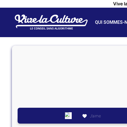
Vive l
QUI SOMMES-
J’aime