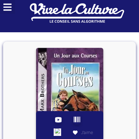
J’aime