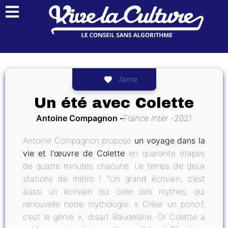
J’aime
Un été avec Colette
Antoine Compagnon
France Inter
2021
Antoine Compagnon propose
un voyage dans la
vie et l'œuvre de Colette
en quarante étapes
de quatre minutes chacune. Le temps de deux
stations de métro ! “Un grand écrivain, c’est
aussi un écrivain qui crée des mythes, qui
renouvelle notre mythologie. « Créer un poncif,
c’est le génie », disait Baudelaire. Or Colette a