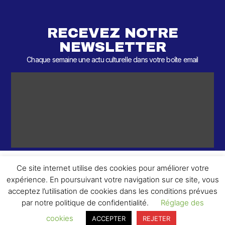
RECEVEZ NOTRE
NEWSLETTER
Chaque semaine une actu culturelle dans votre boîte email
Ce site internet utilise des cookies pour améliorer votre
expérience. En poursuivant votre navigation sur ce site, vous
ème
© 2026 – 2
Round – Tous droits réservés.
acceptez l’utilisation de cookies dans les conditions prévues
par notre politique de confidentialité.
Réglage des
cookies
ACCEPTER
REJETER