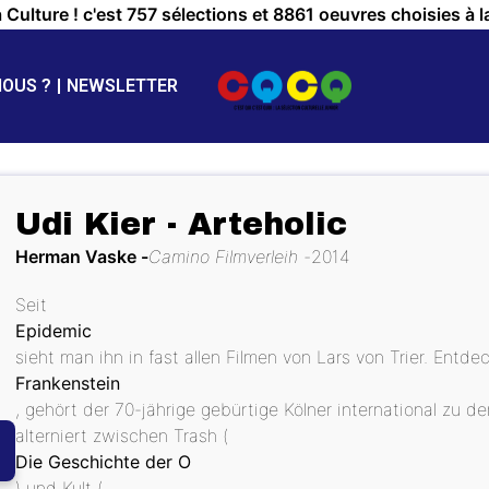
a Culture ! c'est 757 sélections et 8861 oeuvres choisies à l
NOUS ?
NEWSLETTER
Udi Kier - Arteholic
Herman Vaske
Camino Filmverleih
2014
Seit
Epidemic
sieht man ihn in fast allen Filmen von Lars von Trier. Entde
Frankenstein
, gehört der 70-jährige gebürtige Kölner international zu d
alterniert zwischen Trash (
Die Geschichte der O
) und Kult (