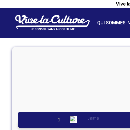
Vive l
QUI SOMMES-
J’aime