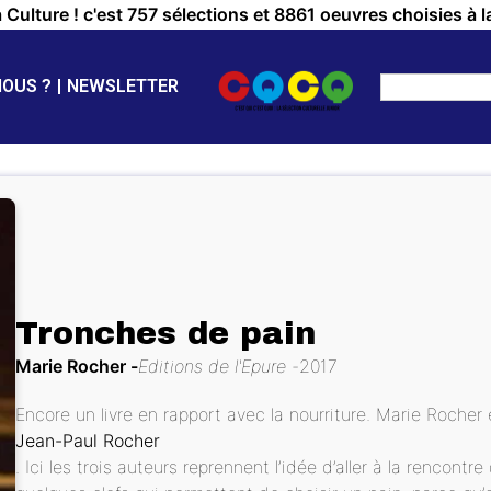
a Culture ! c'est 757 sélections et 8861 oeuvres choisies à l
NOUS ?
NEWSLETTER
Tronches de pain
Marie Rocher
Editions de l'Epure
2017
Encore un livre en rapport avec la nourriture. Marie Rocher es
Jean-Paul Rocher
. Ici les trois auteurs reprennent l’idée d’aller à la rencont