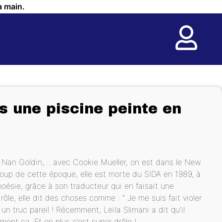
a main.
s une piscine peinte en
 Nan Goldin,… avec Cookie Mueller, on est dans le New
up de cette époque, elle est morte du SIDA en 1989, à
poésie, grâce à son traducteur qui en faisait une
drôle, elle dit des choses comme : “ Je me suis fait violer
e un truc pareil ! Récemment, Leïla Slimani a dit qu’il
ement ça. Et en plus c’est super drôle !