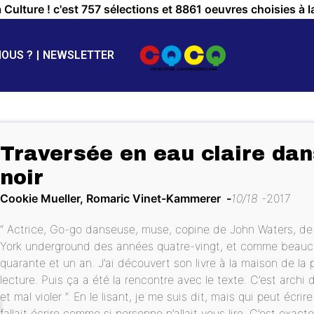
a Culture ! c'est 757 sélections et 8861 oeuvres choisies à l
NOUS ?
NEWSLETTER
Traversée en eau claire dan
noir
Cookie Mueller, Romaric Vinet-Kammerer
10/18
2017
“ Actrice, Go-go danseuse, muse, copine de John Waters, de
York underground des années quatre-vingt, et comme beauco
quarante et un an. J’ai découvert son livre à la maison de la 
lecture. Puis ça a été la rencontre avec le texte. C’est archi 
et mal violer ”. En le lisant, je me suis dit, mais qui peut écrir
fallait écrire comme si personne n’allait vous lire. C’est exact