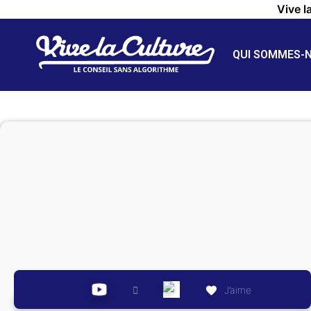
Vive l
QUI SOMMES-
J’aime