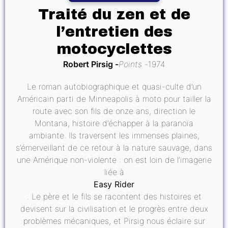
Traité du zen et de
l’entretien des
motocyclettes
Robert Pirsig
Points
1974
Le roman autobiographique et quasi-culte d’un
Américain parti de Minneapolis à moto pour tailler la
route avec son fils de onze ans, direction le
Montana, histoire d’échapper à la paranoïa
ambiante. Ils traversent les immenses plaines,
s’émerveillant de ce retour à la nature sauvage, dans
une Amérique non-violente : on est loin de l’imagerie
liée à
Easy Rider
. Le père et le fils se racontent des histoires et
devisent sur la civilisation et le progrès entre deux
problèmes mécaniques, et Pirsig nous éclaire sur