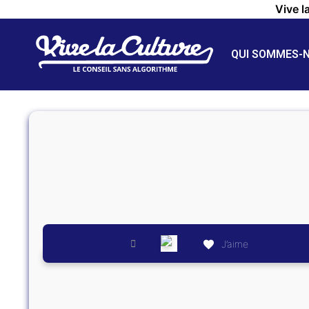
Vive l
QUI SOMMES-
J’aime