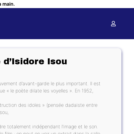
a main.
 d’Isidore Isou
uvement d’avant-garde le plus important. Il est
e « le poète dilate les voyelles ». En 1952,
estruction des idoles » (pensée dadaïste entre
Isou,
re totalement indépendant l’image et le son.
film ; on peut en voir un extrait dans la salle