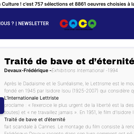
a Culture ! c'est 757 sélections et 8861 oeuvres choisies à l
NOUS ?
NEWSLETTER
Traité de bave et d’éternité
Devaux-Frédérique
Exhibitions International
1994
Après le Dadaïsme et le Surréalisme, le Lettrisme est le mo
fondé en 1945 par Isidore Isou (1925-2007) qui considère qu
L’Internationale Lettriste
proclame : « l’exercice le plus urgent de la liberté est la d
toutes) et « ne travaillez jamais ». En 1951, le film d’Isidore 
Traité de bave et d’éternité
fait scandale à Cannes. Le montage du film consiste à rend
Frédérique Devaux raconte dans son livre comment est né le 