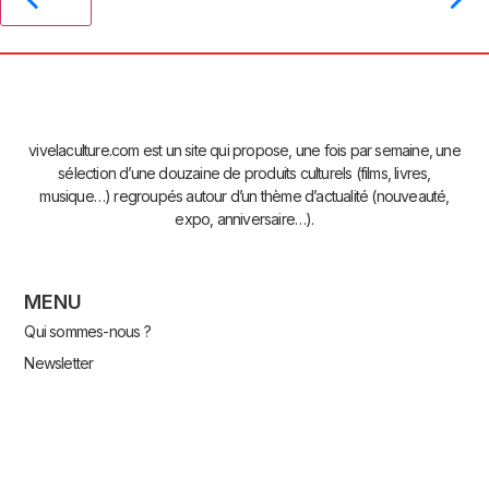
vivelaculture.com est un site qui propose, une fois par semaine, une
sélection d’une douzaine de produits culturels (films, livres,
musique…) regroupés autour d’un thème d’actualité (nouveauté,
expo, anniversaire…).
MENU
Qui sommes-nous ?
Newsletter
Contact
Plan du site
Accès Pro