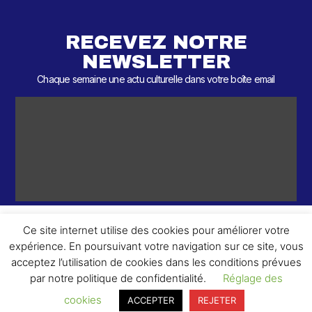
RECEVEZ NOTRE
NEWSLETTER
Chaque semaine une actu culturelle dans votre boîte email
Ce site internet utilise des cookies pour améliorer votre
expérience. En poursuivant votre navigation sur ce site, vous
ème
© 2026 – 2
Round – Tous droits réservés.
acceptez l’utilisation de cookies dans les conditions prévues
par notre politique de confidentialité.
Réglage des
cookies
ACCEPTER
REJETER