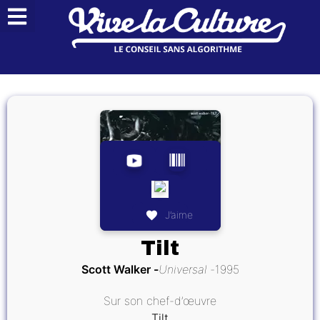
J’aime
Tilt
Scott Walker
Universal
1995
Sur son chef-d’œuvre
Tilt