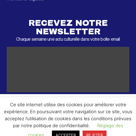
RECEVEZ NOTRE
NEWSLETTER
Chaque semaine une actu culturelle dans votre boîte email
Ce site internet utilise des cookies pour améliorer votre
expérience. En poursuivant votre navigation sur ce site, vous
ème
© 2026 – 2
Round – Tous droits réservés.
acceptez l’utilisation de cookies dans les conditions prévues
par notre politique de confidentialité.
Réglage des
cookies
ACCEPTER
REJETER