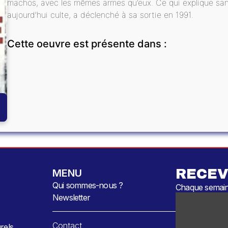
machos, avec les mêmes armes qu’eux. Ce qui explique sans
aujourd’hui culte, a déclenché à sa sortie en 1991.
Cette oeuvre est présente dans :
RECEV
MENU
Qui sommes-nous ?
Chaque semaine
Newsletter
Contact
rels