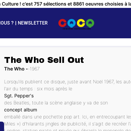
a Culture ! c'est 757 sélections et 8861 oeuvres choisies à l
NOUS ?
NEWSLETTER
The Who Sell Out
The Who
1967
Lorsqu'ils publient ce disque, juste avant Noël 1967, les a
l'air du temps : six mois après le
Sgt. Pepper's
des Beatles, toute la scène anglaise y va de son
concept album
emballé dans une pochette pop art. Ici, en entrecoupant le
Miles ») d'hilarants jingles de publicité, il s'agit de recré
London, station pirate et privée qui ébranla le monopole de