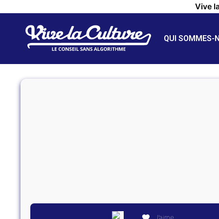
Vive l
QUI SOMMES-
J’aime