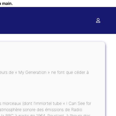
a main.
uteurs de « My Generation » ne font que céder à
s morceaux (dont l'immortel tube « I Can See for
er l'atmosphère sonore des émissions de Radio
 la BBC à partir de 1964. Pourtant, à l'heure des