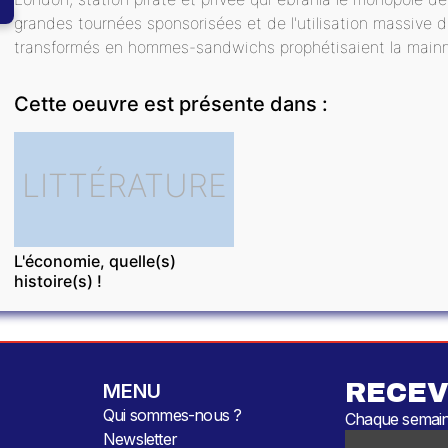
grandes tournées sponsorisées et de l'utilisation massive d
transformés en hommes-sandwichs prophétisaient la mainmis
Cette oeuvre est présente dans :
LITTÉRATURE
L'économie, quelle(s)
histoire(s) !
RECEV
MENU
Qui sommes-nous ?
Chaque semaine
Newsletter