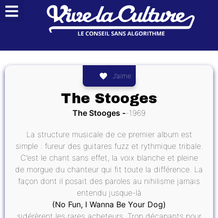
J’aime
The Stooges
The Stooges
1969
La structure musicale de ce premier album est
simple : fureur des guitares fuzz et rythmique tribale.
C’est le chant sans effet, la voix blanche et pleine
de morgue du chanteur qui fit toute la différence. La
façon dont il posait des paroles au nihilisme jamais
entendu jusque-là
(No Fun, I Wanna Be Your Dog)
sidérèrent les rares acheteurs. Trop décapants pour