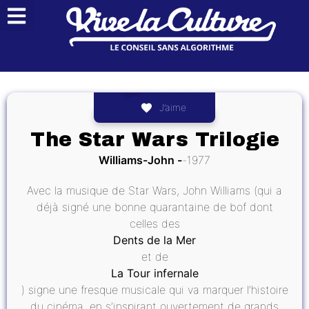
J’aime
The Star Wars Trilogie
Williams-John
1977
Avec la musique de Star Wars, John Williams (qui a
déjà signé une bonne quarantaine de bof dont
celles des
Dents de la Mer
et de
La Tour infernale
) signe une fresque musicale qui va marquer l’histoire
du cinéma, en s’inspirant ouvertement de grands