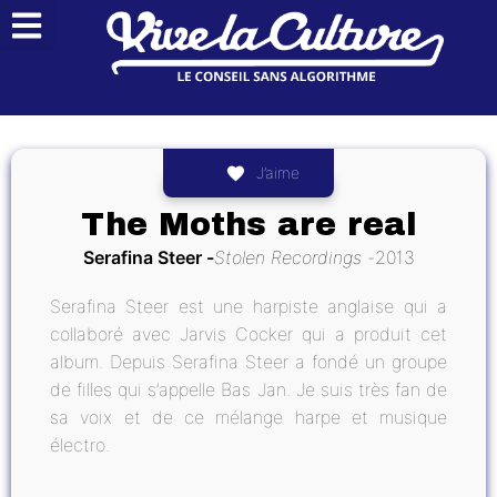
J’aime
The Moths are real
Serafina Steer
Stolen Recordings
2013
Serafina Steer est une harpiste anglaise qui a
collaboré avec Jarvis Cocker qui a produit cet
album. Depuis Serafina Steer a fondé un groupe
de filles qui s’appelle Bas Jan. Je suis très fan de
sa voix et de ce mélange harpe et musique
électro.