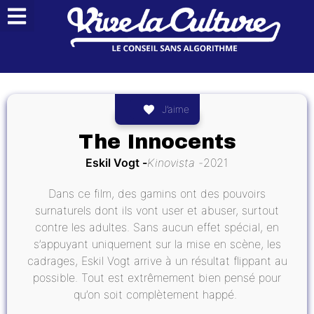
J’aime
The Innocents
Eskil Vogt
Kinovista
2021
Dans ce film, des gamins ont des pouvoirs
surnaturels dont ils vont user et abuser, surtout
contre les adultes. Sans aucun effet spécial, en
s’appuyant uniquement sur la mise en scène, les
cadrages, Eskil Vogt arrive à un résultat flippant au
possible. Tout est extrêmement bien pensé pour
qu’on soit complètement happé.