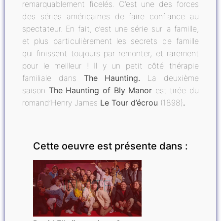
remarquablement ficelés. C’est une des forces
des séries américaines de faire confiance au
spectateur. En fait, c’est une série sur la famille,
et plus particulièrement les secrets de famille
qui finissent toujours par remonter, et rarement
pour le meilleur ! Il y un petit côté thérapie
familiale dans
The Haunting.
La deuxième
saison
The Haunting of Bly Manor
est tirée du
romand’Henry James
Le Tour d’écrou
(1898)
.
Cette oeuvre est présente dans :
INVITÉ