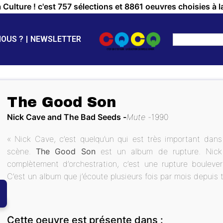
a Culture ! c'est 757 sélections et 8861 oeuvres choisies à l
NOUS ?
NEWSLETTER
The Good Son
Nick Cave and The Bad Seeds
Mute
1990
« Nick Cave, c’est quelqu’un qui est très important dans 
scène.
The Good Son
est un album de rupture. Nick 
complètement d’orchestration, c’est une rupture bouleve
C’est un album que j’écoute plusieurs fois par mois depuis 
Cette oeuvre est présente dans :