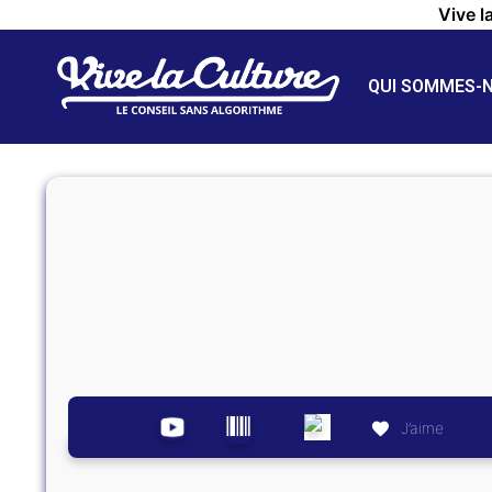
Vive l
QUI SOMMES-
J’aime