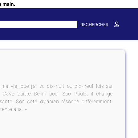
a main.
RECHERCHER
ma vie, que j’ai vu dix-huit ou dix-neuf fois sur
Cave quitte Berlin pour Sao Paulo, il change
rsante. Son côté dylanien résonne différemment.
trente ans. »