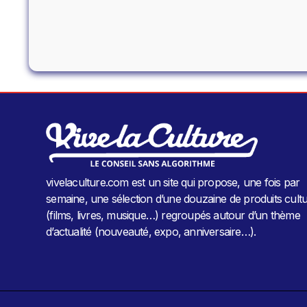
vivelaculture.com est un site qui propose, une fois par
semaine, une sélection d’une douzaine de produits cultu
(films, livres, musique…) regroupés autour d’un thème
d’actualité (nouveauté, expo, anniversaire…).