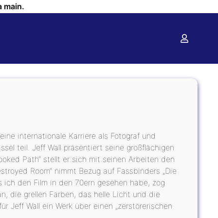
a main.
ne internationale Karriere als Fotograf und
sel teil. Jeff Wall präsentiert seine großflächigen
oked Path“ stellt er sich mit seinen Arbeiten den
 Destroyed Room“ nimmt Bezug auf Fassbinders „Die
Als ich den Film in den 70ern gesehen habe, zog
 die grellen Farben, das helle Licht und die
ür Jeff Wall ein Werk über einen „zerstörerischen