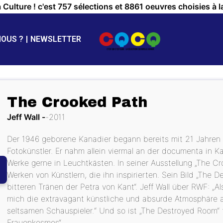
a Culture ! c'est 757 sélections et 8861 oeuvres choisies à l
NOUS ?
NEWSLETTER
The Crooked Path
Jeff Wall
2011
Der 1946 geborene Kanadier begann bereits mit 21 Jahren ei
Fotokünstler. Er nahm allein viermal an der documenta in Kas
Werke gerne in Leuchtkästen. In seiner Ausstellung „The Cro
Werken von Künstlern, die ihn inspirierten. Sein Bild „The
bitteren Tränen der Petra von Kant“. Jeff Wall über RWF: „
mich die extravagant künstliche und absurde Atmosphäre an,
seltsamen Schauspieler.“ Und so ist „The Destroyed Room“ f
Frauenkosmos“.