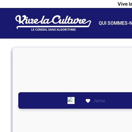
Vive l
QUI SOMMES-
J’aime