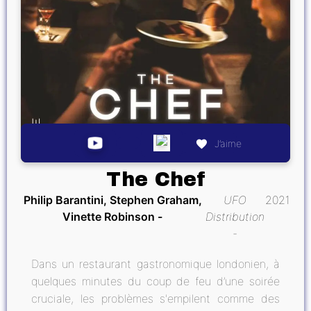
J’aime
The Chef
Philip Barantini, Stephen Graham,
UFO
2021
Vinette Robinson
Distribution
Dans un restaurant gastronomique londonien, à
quelques minutes du coup de feu d’une soirée
cruciale, les problèmes s'empilent comme des