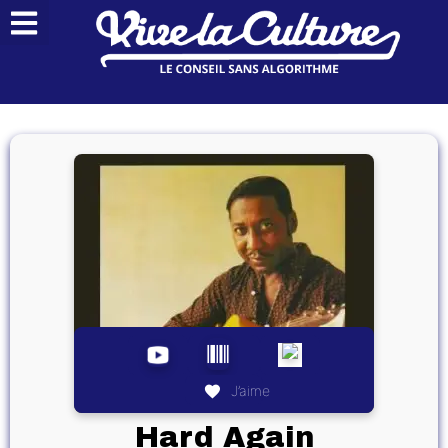
J’aime
Hard Again