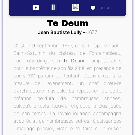
J’aime
Te Deum
Jean Baptiste Lully
1677
C’est le 9 septembre 1677, en la Chapelle haute
Saint-Saturnin du château de Fontainebleau,
que Lully dirige son
Te Deum
, composé alors
pour le baptême de son fils aîné, en présence de
Louis XIV, parrain de l’enfant. L’œuvre est à la
mesure de l'événement, un chef d’œuvre
d’architecture musicale. La réputation de cette
création perdura de nombreuses années,
puisqu'elle resta l’œuvre religieuse la plus jouée
de son temps. La royale louange accompagna
avec éclat de nombreuses autres réjouissances
: mariage princier, victoire militaire ou guérison