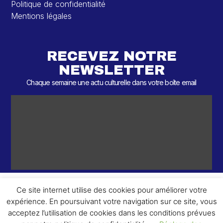
Politique de confidentialité
Mentions légales
RECEVEZ NOTRE
NEWSLETTER
Chaque semaine une actu culturelle dans votre boîte email
Ce site internet utilise des cookies pour améliorer votre
expérience. En poursuivant votre navigation sur ce site, vous
ème
© 2026 – 2
Round – Tous droits réservés.
acceptez l’utilisation de cookies dans les conditions prévues