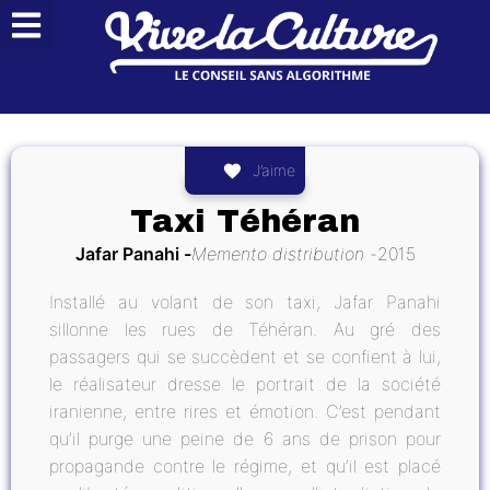
J’aime
Taxi Téhéran
Jafar Panahi
Memento distribution
2015
Installé au volant de son taxi, Jafar Panahi
sillonne les rues de Téhéran. Au gré des
passagers qui se succèdent et se confient à lui,
le réalisateur dresse le portrait de la société
iranienne, entre rires et émotion. C’est pendant
qu’il purge une peine de 6 ans de prison pour
propagande contre le régime, et qu’il est placé