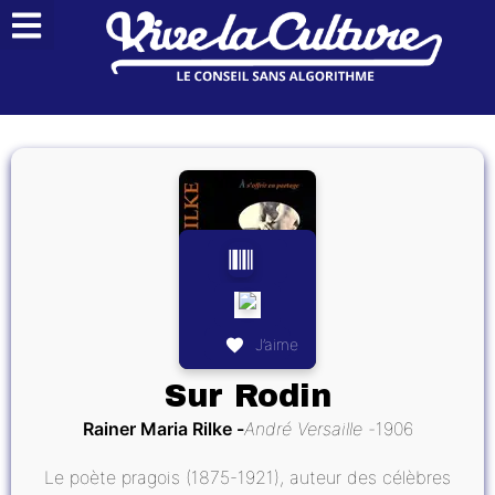
J’aime
Sur Rodin
Rainer Maria Rilke
André Versaille
1906
Le poète pragois (1875-1921), auteur des célèbres